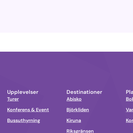
Upplevelser
Destinationer
Pl
Turer
Abisko
Bo
Konferens & Event
Björkliden
Van
Bussuthyrning
Kiruna
Ko
Fö
Riksgränsen