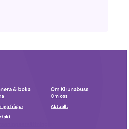
anera & boka
Om Kirunabuss
ka
Om oss
liga frågor
Aktuellt
ntakt
rseningsersättningen